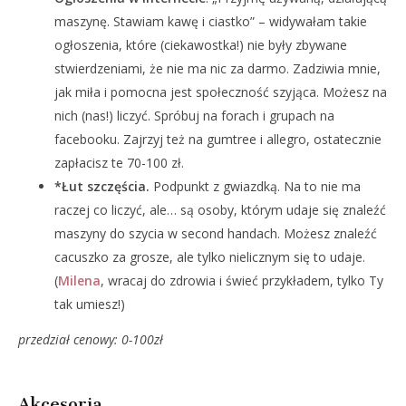
maszynę. Stawiam kawę i ciastko” – widywałam takie
ogłoszenia, które (ciekawostka!) nie były zbywane
stwierdzeniami, że nie ma nic za darmo. Zadziwia mnie,
jak miła i pomocna jest społeczność szyjąca. Możesz na
nich (nas!) liczyć. Spróbuj na forach i grupach na
facebooku. Zajrzyj też na gumtree i allegro, ostatecznie
zapłacisz te 70-100 zł.
*Łut szczęścia.
Podpunkt z gwiazdką. Na to nie ma
raczej co liczyć, ale… są osoby, którym udaje się znaleźć
maszyny do szycia w second handach. Możesz znaleźć
cacuszko za grosze, ale tylko nielicznym się to udaje.
(
Milena
, wracaj do zdrowia i świeć przykładem, tylko Ty
tak umiesz!)
przedział cenowy: 0-100zł
Akcesoria