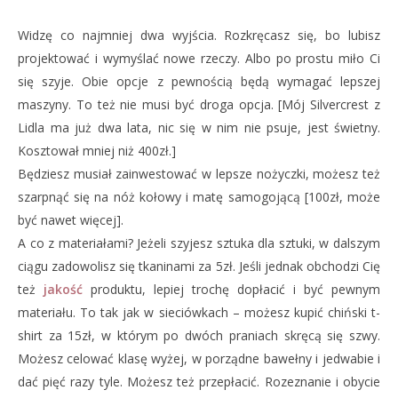
Widzę co najmniej dwa wyjścia. Rozkręcasz się, bo lubisz
projektować i wymyślać nowe rzeczy. Albo po prostu miło Ci
się szyje. Obie opcje z pewnością będą wymagać lepszej
maszyny. To też nie musi być droga opcja. [Mój Silvercrest z
Lidla ma już dwa lata, nic się w nim nie psuje, jest świetny.
Kosztował mniej niż 400zł.]
Będziesz musiał zainwestować w lepsze nożyczki, możesz też
szarpnąć się na nóż kołowy i matę samogojącą [100zł, może
być nawet więcej].
A co z materiałami? Jeżeli szyjesz sztuka dla sztuki, w dalszym
ciągu zadowolisz się tkaninami za 5zł. Jeśli jednak obchodzi Cię
też
jakość
produktu, lepiej trochę dopłacić i być pewnym
materiału. To tak jak w sieciówkach – możesz kupić chiński t-
shirt za 15zł, w którym po dwóch praniach skręcą się szwy.
Możesz celować klasę wyżej, w porządne bawełny i jedwabie i
dać pięć razy tyle. Możesz też przepłacić. Rozeznanie i obycie